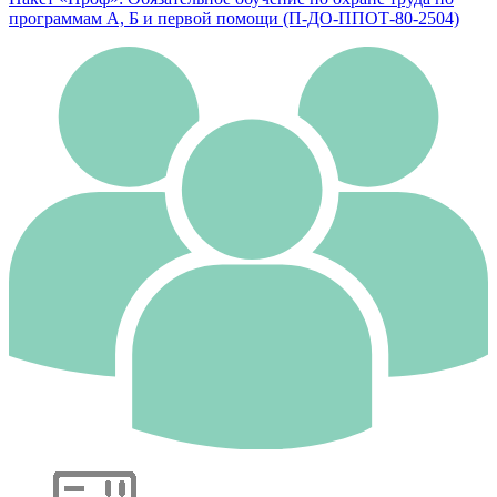
программам А, Б и первой помощи (П-ДО-ППОТ-80-2504)