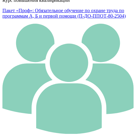
Курс повышения квалификации
Пакет «Проф»: Обязательное обучение по охране труда по
программам А, Б и первой помощи (П-ДО-ППОТ-80-2504)