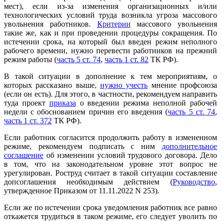
мест), если из-за изменения организационных и/или
технологических условий труда возникла угроза массового
увольнения работников.
Критерии
массового увольнения
такие же, как и при проведении процедуры сокращения. По
истечении срока, на который был введен режим неполного
рабочего времени, нужно перевести работников на прежний
режим работы (
часть 5 ст. 74
,
часть 1 ст. 82
ТК РФ).
В такой ситуации в дополнение к тем мероприятиям, о
которых рассказано выше,
нужно учесть
мнение профсоюза
(если он есть). Для этого, в частности, рекомендуем направить
туда проект
приказа
о введении режима неполной рабочей
недели с обоснованием причин его введения (
часть 5 ст. 74
,
часть 1 ст. 372
ТК РФ).
Если работник согласится продолжить работу в измененном
режиме, рекомендуем подписать с ним
дополнительное
соглашение
об изменении условий трудового договора. Дело
в том, что на законодательном уровне этот вопрос не
урегулирован. Роструд считает в такой ситуации составление
допсоглашения необходимым действием (
Руководство
,
утвержденное Приказом от 11.11.2022 N 253).
Если же по истечении срока уведомления работник все равно
откажется трудиться в таком режиме, его следует уволить по