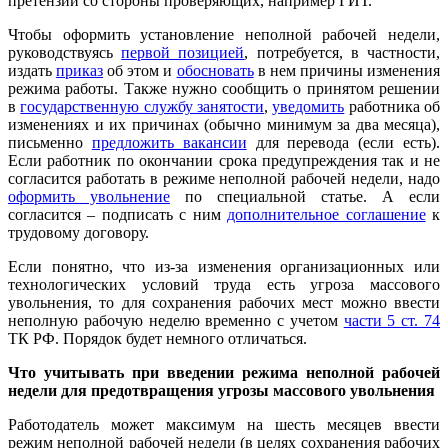
претензии со стороны проверяющих, например ГИТ.
Чтобы оформить установление неполной рабочей недели,
руководствуясь
первой позицией
, потребуется, в частности,
издать
приказ
об этом и
обосновать
в нем причины изменения
режима работы. Также нужно сообщить о принятом решении
в
государственную службу занятости
,
уведомить
работника об
изменениях и их причинах (обычно минимум за два месяца),
письменно
предложить вакансии
для перевода (если есть).
Если работник по окончании срока предупреждения так и не
согласится работать в режиме неполной рабочей недели, надо
оформить увольнение
по специальной статье. А если
согласится – подписать с ним
дополнительное соглашение
к
трудовому договору.
Если понятно, что из-за изменения организационных или
технологических условий труда есть угроза массового
увольнения, то для сохранения рабочих мест можно ввести
неполную рабочую неделю временно с учетом
части 5 ст. 74
ТК РФ. Порядок будет немного отличаться.
Что учитывать при введении режима неполной рабочей
недели для предотвращения угрозы массового увольнения
Работодатель может максимум на шесть месяцев ввести
режим неполной рабочей недели (в целях сохранения рабочих