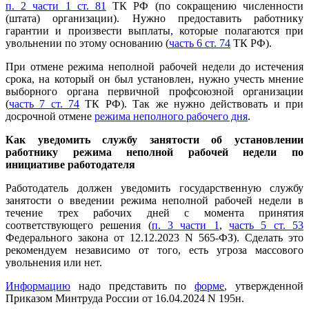
п. 2 части 1 ст. 81
ТК РФ (по сокращению численности
(штата) организации). Нужно предоставить работнику
гарантии и произвести выплаты, которые полагаются при
увольнении по этому основанию (
часть 6 ст. 74
ТК РФ).
При отмене режима неполной рабочей недели до истечения
срока, на который он был установлен, нужно учесть мнение
выборного органа первичной профсоюзной организации
(
часть 7 ст. 74
ТК РФ). Так же нужно действовать и при
досрочной отмене
режима неполного рабочего дня
.
Как уведомить службу занятости об установлении
работнику режима неполной рабочей недели по
инициативе работодателя
Работодатель должен уведомить государственную службу
занятости о введении режима неполной рабочей недели в
течение трех рабочих дней с момента принятия
соответствующего решения (
п. 3 части 1
,
часть 5 ст. 53
Федерального закона от 12.12.2023 N 565-ФЗ). Сделать это
рекомендуем независимо от того, есть угроза массового
увольнения или нет.
Информацию
надо представить по
форме
, утвержденной
Приказом Минтруда России от 16.04.2024 N 195н.