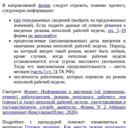
В направляемой
форме
следует отразить, помимо прочего,
следующую информацию:
тип
передаваемых сведений (выбрать из предложенных
значений). Если подаете данные об отмене решения о
введении режима неполной рабочей недели,
пп. 5
–
10
формы
не заполняйте
;
предполагаемые (запланированные) даты введения и
окончания режима неполной рабочей недели. Период,
на который введен такой режим, может быть любым,
кроме случаев, когда неполная рабочая неделя
устанавливается из-за угрозы массового увольнения.
Тогда его максимальная продолжительность – шесть
месяцев (
часть 5 ст. 74
ТК РФ);
численность работников, которых перевели на режим
неполной рабочей недели.
Смотрите
Форму: Информация о введении (об изменении,
отмене) работодателем режима неполного рабочего дня
(смены) и (или) неполной рабочей недели, представляемая в
государственную службу занятости. Форма N 2 (образец
заполнения) (КонсультантПлюс, 2026)
.
Подробнее с процедурой поможет ознакомиться в
материале
Готовое решение: Как ввести режим неполного