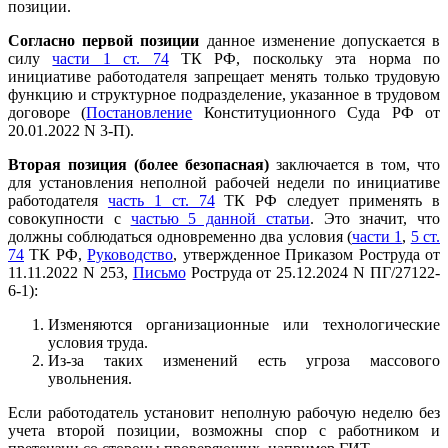
позиции.
Согласно первой позиции
данное изменение допускается в
силу
части 1 ст. 74
ТК РФ, поскольку эта норма по
инициативе работодателя запрещает менять только трудовую
функцию и структурное подразделение, указанное в трудовом
договоре (
Постановление
Конституционного Суда РФ от
20.01.2022 N 3-П).
Вторая позиция
(более безопасная)
заключается в том, что
для установления неполной рабочей недели по инициативе
работодателя
часть 1 ст. 74
ТК РФ следует применять в
совокупности с
частью 5 данной статьи
. Это значит, что
должны соблюдаться одновременно два условия (
части 1
,
5 ст.
74
ТК РФ,
Руководство
, утвержденное Приказом Роструда от
11.11.2022 N 253,
Письмо
Роструда от 25.12.2024 N ПГ/27122-
6-1):
Изменяются организационные или технологические
условия труда.
Из-за таких изменений есть угроза массового
увольнения.
Если работодатель установит неполную рабочую неделю без
учета второй позиции, возможны спор с работником и