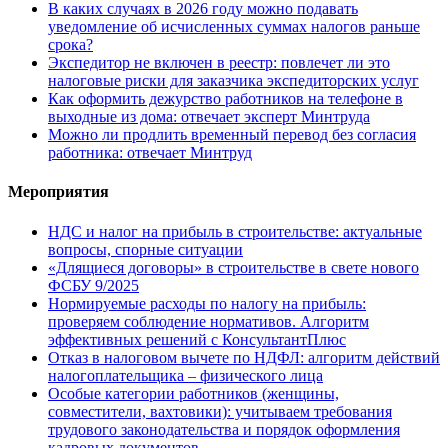
В каких случаях в 2026 году можно подавать
уведомление об исчисленных суммах налогов раньше
срока?
Экспедитор не включен в реестр: повлечет ли это
налоговые риски для заказчика экспедиторских услуг
Как оформить дежурство работников на телефоне в
выходные из дома: отвечает эксперт Минтруда
Можно ли продлить временный перевод без согласия
работника: отвечает Минтруд
Мероприятия
НДС и налог на прибыль в строительстве: актуальные
вопросы, спорные ситуации
«Длящиеся договоры» в строительстве в свете нового
ФСБУ 9/2025
Нормируемые расходы по налогу на прибыль:
проверяем соблюдение нормативов. Алгоритм
эффективных решений с КонсультантПлюс
Отказ в налоговом вычете по НДФЛ: алгоритм действий
налогоплательщика – физического лица
Особые категории работников (женщины,
совместители, вахтовики): учитываем требования
трудового законодательства и порядок оформления
кадровых документов