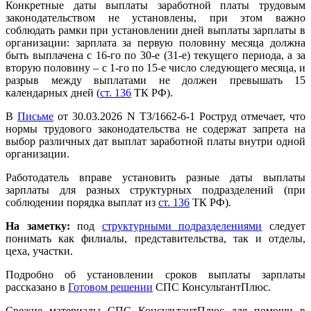
Конкретные даты выплаты заработной платы трудовым
законодательством не установлены, при этом важно
соблюдать рамки при установлении дней выплаты зарплаты в
организации: зарплата за первую половину месяца должна
быть выплачена с 16-го по 30-е (31-е) текущего периода, а за
вторую половину – с 1-го по 15-е число следующего месяца, и
разрыв между выплатами не должен превышать 15
календарных дней (
ст. 136
ТК РФ).
В
Письме
от 30.03.2026 N ТЗ/1662-6-1 Роструд отмечает, что
нормы трудового законодательства не содержат запрета на
выбор различных дат выплат заработной платы внутри одной
организации.
Работодатель вправе установить разные даты выплаты
зарплаты для разных структурных подразделений (при
соблюдении порядка выплат из
ст. 136
ТК РФ).
На заметку:
под
структурными подразделениями
следует
понимать как филиалы, представительства, так и отделы,
цеха, участки.
Подробно об установлении сроков выплаты зарплаты
рассказано в
Готовом решении
СПС КонсультантПлюс.
Свежие материалы СПС КонсультантПлюс для помощи в