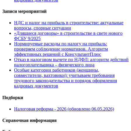
Записи мероприятий
НДС и налог на прибыль в строительстве: актуальные
вопросы, спорные ситуации
«Длящиеся договоры» в строительстве в свете нового
ФСБУ 9/2025
Нормируемые расходы по налогу на прибыль:
проверяем соблюдение нормативов. Алгоритм
эффективных решений с КонсультантПлюс
Отказ в налоговом вычете по НДФЛ: алгоритм действий
налогоплательщика – физического лица
Особые категории работников (женщины,
совместители, вахтовики): учитываем требования
трудового законодательства и порядок оформления
кадровых документов
Подборки
Налоговая реформа - 2026 (обновлено 06.05.2026)
Справочная информация