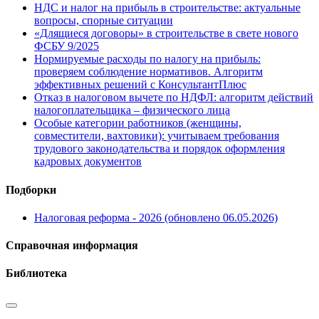
НДС и налог на прибыль в строительстве: актуальные
вопросы, спорные ситуации
«Длящиеся договоры» в строительстве в свете нового
ФСБУ 9/2025
Нормируемые расходы по налогу на прибыль:
проверяем соблюдение нормативов. Алгоритм
эффективных решений с КонсультантПлюс
Отказ в налоговом вычете по НДФЛ: алгоритм действий
налогоплательщика – физического лица
Особые категории работников (женщины,
совместители, вахтовики): учитываем требования
трудового законодательства и порядок оформления
кадровых документов
Подборки
Налоговая реформа - 2026 (обновлено 06.05.2026)
Справочная информация
Библиотека