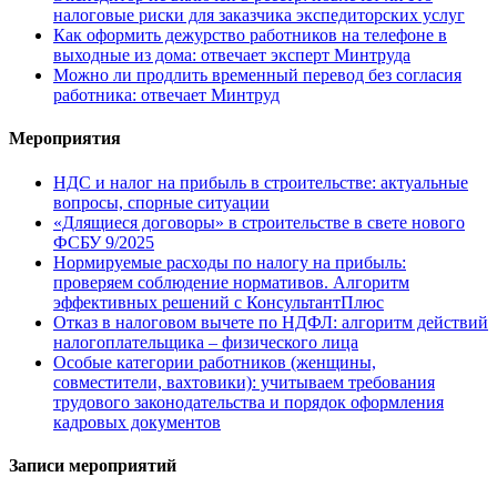
налоговые риски для заказчика экспедиторских услуг
Как оформить дежурство работников на телефоне в
выходные из дома: отвечает эксперт Минтруда
Можно ли продлить временный перевод без согласия
работника: отвечает Минтруд
Мероприятия
НДС и налог на прибыль в строительстве: актуальные
вопросы, спорные ситуации
«Длящиеся договоры» в строительстве в свете нового
ФСБУ 9/2025
Нормируемые расходы по налогу на прибыль:
проверяем соблюдение нормативов. Алгоритм
эффективных решений с КонсультантПлюс
Отказ в налоговом вычете по НДФЛ: алгоритм действий
налогоплательщика – физического лица
Особые категории работников (женщины,
совместители, вахтовики): учитываем требования
трудового законодательства и порядок оформления
кадровых документов
Записи мероприятий