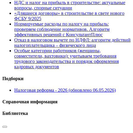
НДС и налог на прибыль в строительстве: актуальные
вопросы, спорные ситуации
«Длящиеся договоры» в строительстве в свете нового
ФСБУ 9/2025
Нормируемые расходы по налогу на прибыль:
проверяем соблюдение нормативов. Алгоритм
эффективных решений с КонсультантПлюс
Отказ в налоговом вычете по НДФЛ: алгоритм действий
налогоплательщика – физического лица
Особые категории работников (женщины,
совместители, вахтовики): учитываем требования
трудового законодательства и порядок оформления
кадровых документов
Подборки
Налоговая реформа - 2026 (обновлено 06.05.2026)
Справочная информация
Библиотека