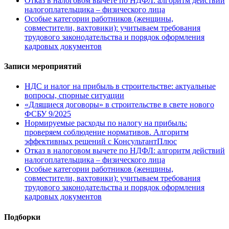
Отказ в налоговом вычете по НДФЛ: алгоритм действий
налогоплательщика – физического лица
Особые категории работников (женщины,
совместители, вахтовики): учитываем требования
трудового законодательства и порядок оформления
кадровых документов
Записи мероприятий
НДС и налог на прибыль в строительстве: актуальные
вопросы, спорные ситуации
«Длящиеся договоры» в строительстве в свете нового
ФСБУ 9/2025
Нормируемые расходы по налогу на прибыль:
проверяем соблюдение нормативов. Алгоритм
эффективных решений с КонсультантПлюс
Отказ в налоговом вычете по НДФЛ: алгоритм действий
налогоплательщика – физического лица
Особые категории работников (женщины,
совместители, вахтовики): учитываем требования
трудового законодательства и порядок оформления
кадровых документов
Подборки