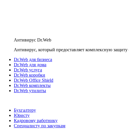
Антивирус Dr.Web
Антивирус, который предоставляет комплексную защиту 
Dr.Web для бизнеса
Dr.Web для дома
Dr.Web услуга
Dr.Web коробки
Dr.Web Office Shield
Dr.Web комплекты
Dr.Web утилиты
Бухгалтеру
Юристу
Кадровому работнику
Специалисту по закупкам