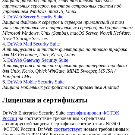
Защита рабочих станций, клиентов терминальных и
виртуальных серверов, клиентов встроенных систем под
управлением Windows, macOS, Linux
3.
Dr.Web Server Security Suite
Защита файловых серверов и серверов приложений (в том
числе терминальных и виртуальных серверов) под управлением
Microsoft Windows, Unix (Samba), macOS Server, Novell NetWare,
Novell Storage Services
4.
Dr.Web Mail Security Suite
Антивирусная и антиспам-фильтрация почтового трафика
для MS Exchange, Unix, Kerio, Lotus
5.
Dr.Web Gateway Security Suite
Антивирусная и антиспам-фильтрация интернет-трафика
для Unix, Kerio, Qbick WinGate, MIME Sweeper, MS ISA /
Forefront TMG
6.
Dr.Web Mobile Security Suite
Защита мобильных устройств под управлением Android
Лицензии и сертификаты
Dr.Web Enterprise Security Suite
сертифицирован ФСТЭК
России
на соответствие требованиям к средствам
антивирусной защиты. Сертификат соответствия №3509
ФСТЭК России. Dr.Web
соответствует
новым требованиям к
Приказу №17 ФСТЭК России в части антивирусной защиты.