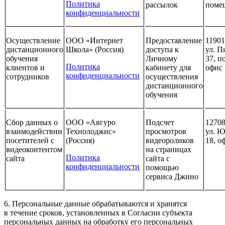
Политика
рассылок
помещ
конфиденциальности
Осуществление
ООО «Интернет
Предоставление
11901
дистанционного
Школа» (Россия)
доступа к
ул. П
обучения
Личному
37, п
Политика
клиентов и
кабинету для
офис 
конфиденциальности
сотрудников
осуществления
дистанционного
обучения
Сбор данных о
ООО «Авгуро
Подсчет
12708
взаимодействии
Технолоджис»
просмотров
ул. Ю
посетителей с
(Россия)
видеороликов
18, о
видеоконтентом
на страницах
Политика
сайта
сайта с
конфиденциальности
помощью
сервиса Джино
6. Персональные данные обрабатываются и хранятся
в течение сроков, установленных в Согласии субъекта
персональных данных на обработку его персональных