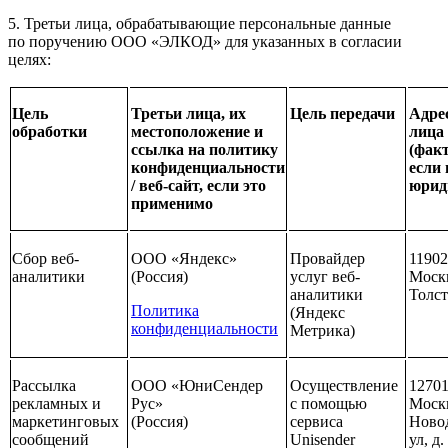
5. Третьи лица, обрабатывающие персональные данные
по поручению ООО «ЭЛКОД» для указанных в согласии
целях:
Цель
Третьи лица, их
Цель передачи
Адрес
обработки
местоположение и
лица
ссылка на политику
(фак
конфиденциальности
если 
/ веб-сайт, если это
юрид
применимо
Сбор веб-
ООО «Яндекс»
Провайдер
119021
аналитики
(Россия)
услуг веб-
Москв
аналитики
Толст
Политика
(Яндекс
конфиденциальности
Метрика)
Рассылка
ООО «ЮниСендер
Осуществление
12701
рекламных и
Рус»
с помощью
Моск
маркетинговых
(Россия)
сервиса
Ново
сообщений
Unisender
ул, д.