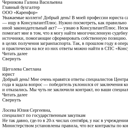
Черникова Галина Васильевна
Главный бухгалтер
ООО «Каренфор»
Уважаемые коллеги! Добрый день! В моей профессии юриста 
— ищу в КонсультантПлюс. Нужно посмотреть, как правильно н
иной законодательный акт? — узнаю в КонсультантПлюс. Неско
помогает мне в том, что я могу найти многочисленную судебн
источники, помогающие сформировать собственную позицию. В
в целях получения загранпаспорта. Так, в прошлом году я опе
и практически на все из них ответы можно найти в СПС «Конс
Читать далее
Свернуть
Щеголева Светлана
юрист
Добрый день! Мне очень нравятся ответы специалистов Центра 
года я задала вопрос — победитель уклонился от заключения ко
и отказались. Мы чуть не заключили контракт, но ваши специа
Читать далее
Свернуть
Лосева Юлия Сергеевна,
специалист по государственным закупкам
Не так давно, где-то в 20-х числах сентября, у нас в учрежде
Министерством установлены правила, что все контракты по к