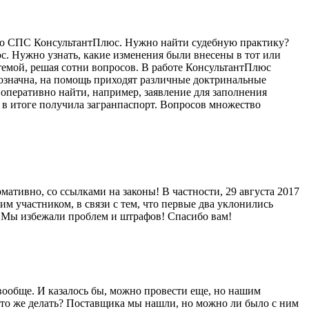
то СПС КонсультантПлюс. Нужно найти судебную практику?
. Нужно узнать, какие изменения были внесены в тот или
темой, решая сотни вопросов. В работе КонсультантПлюс
нозначна, на помощь приходят различные доктринальные
перативно найти, например, заявление для заполнения
и в итоге получила загранпаспорт. Вопросов множество
ативно, со ссылками на законы! В частности, 29 августа 2017
им участником, в связи с тем, что первые два уклонились
у! Мы избежали проблем и штрафов! Спасибо вам!
о вообще. И казалось бы, можно провести еще, но нашим
что же делать? Поставщика мы нашли, но можно ли было с ним