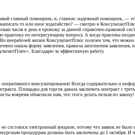
самый главный помощник, и, главное, надежный помощник, — э
аписать то или иное ходатайство? — смотрю в КонсультантПлюс
лько часов в день я провожу за данной справочно-правовой сис
ую практику по интересующему вопросу. А когда практика неод
о внерабочей жизни КонсультантПлюс полезен тем, что можно о
ративно нашла форму заявления, правила заполнения заявления, 
ультантПлюс». Благодарю за эффективную работу.
оперативного консультирования! Всегда содержательно и информ
нтракта. Площадка для торгов давала заключить контракт с треть
листы вовремя объяснили нам, что этого делать нельзя по закон
нии не состоялся электронный аукцион, потому что заявок не был
онкурсным процедурам должны быть заключены до 1 октября. И 