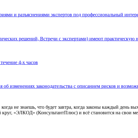
риями и разъяснениями экспертов под профессиональный интер
ических решений, Встречи с экспертами) имеют практическую 
течение 4-х часов
 об изменениях законодательства с описанием рисков и возмож
 когда не знаешь, что будет завтра, когда законы каждый день вы
й круг, «ЭЛКОД» (КонсультантПлюс) и всё становится на свои м