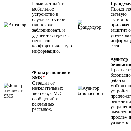
Помогает найти
Брандмау
мобильное
Проконтр
устройство в
сетевую
случае его утери
активност
или кражи,
приложен
заблокировать и
защитит о
удаленно стереть с
утечек ва
него всю
информац
конфиденциальную
сети.
информацию.
Аудитор
безопасн
Проанали
Фильтр звонков и
безопасно
SMS
*
работы
Оградит от
мобильно
нежелательных
устройств
звонков, СМС-
предложи
сообщений и
решения 
рекламных
устранен
рассылок.
выявленн
проблем 
уязвимост