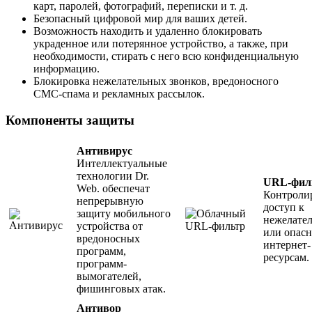
карт, паролей, фотографий, переписки и т. д.
Безопасный цифровой мир для ваших детей.
Возможность находить и удаленно блокировать
украденное или потерянное устройство, а также, при
необходимости, стирать с него всю конфиденциальную
информацию.
Блокировка нежелательных звонков, вредоносного
СМС-спама и рекламных рассылок.
Компоненты защиты
Антивирус
Интеллектуальные
технологии Dr.
URL-фил
Web. обеспечат
Контроли
непрерывную
доступ к
защиту мобильного
нежелате
устройства от
или опас
вредоносных
интернет-
программ,
ресурсам.
программ-
вымогателей,
фишинговых атак.
Антивор