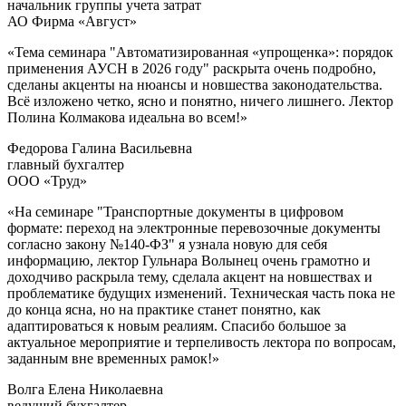
начальник группы учета затрат
АО Фирма «Август»
«Тема семинара "Автоматизированная «упрощенка»: порядок
применения АУСН в 2026 году" раскрыта очень подробно,
сделаны акценты на нюансы и новшества законодательства.
Всё изложено четко, ясно и понятно, ничего лишнего. Лектор
Полина Колмакова идеальна во всем!»
Федорова Галина Васильевна
главный бухгалтер
ООО «Труд»
«На семинаре "Транспортные документы в цифровом
формате: переход на электронные перевозочные документы
согласно закону №140-ФЗ" я узнала новую для себя
информацию, лектор Гульнара Волынец очень грамотно и
доходчиво раскрыла тему, сделала акцент на новшествах и
проблематике будущих изменений. Техническая часть пока не
до конца ясна, но на практике станет понятно, как
адаптироваться к новым реалиям. Спасибо большое за
актуальное мероприятие и терпеливость лектора по вопросам,
заданным вне временных рамок!»
Волга Елена Николаевна
ведущий бухгалтер