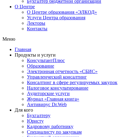
Бухгалтер бюджетной организации
О Центре
О Центре образования «ЭЛКОД»
Услуги Центра образования
Лекторы
Контакты
Меню
Главная
Продукты и услуги
КонсультантПлюс
Образование
Электронная отчетность «СБИС»
Управленческий консалтинг
Консалтинг в сфере регулируемых закупок
Налоговое консультирование
Аудиторские услуги
Журнал «Главная книга»
Антивирус Dr.Web
Для кого
Бухгалтеру
Юристу
Кадровому работнику
Специалисту по закупкам