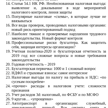
Статья 54.1 НК РФ. Необоснованная налоговая выгода:
выявление и, доказывание в ходе мероприятий
налогового контроля, линия защиты
Популярные налоговые «схемы», в которые лучше не
ввязываться
Все виды проверок, проводимых налоговыми органами:
новый риск-ориентированный подход
Наиболее тяжкие и проверяемые нарушения трудового
законодательства. Новый формат контроля
Профессиональные риски бухгалтера. Как защитить
себя, защищая интересы организации?
Учетная политика-2020 и бухгалтерская отчетность за
2019 год: все сложные вопросы и новые требования
законодательства
Годовая отчетность – 2019
Бухгалтерская первичка: 1000 и 1 сложный вопрос
НДФЛ и страховые взносы: самое интересное
Налоговые выгоды по налогу на прибыль и НДС: «по
сусекам поскребем»
«прочие» расходы в налоговом учете: сложности
признания
Учет расходов 3d: налоговый, по ФСБУ и по МСФО
9 кругов… «упрощенки»
Автотранспорт в организации: служебный,
арендованный, личный. Все секреты учета и