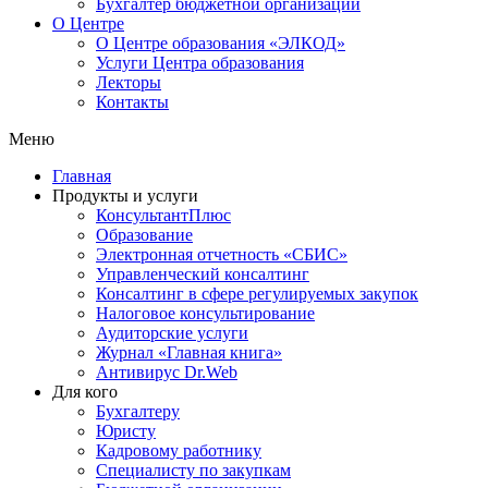
Бухгалтер бюджетной организации
О Центре
О Центре образования «ЭЛКОД»
Услуги Центра образования
Лекторы
Контакты
Меню
Главная
Продукты и услуги
КонсультантПлюс
Образование
Электронная отчетность «СБИС»
Управленческий консалтинг
Консалтинг в сфере регулируемых закупок
Налоговое консультирование
Аудиторские услуги
Журнал «Главная книга»
Антивирус Dr.Web
Для кого
Бухгалтеру
Юристу
Кадровому работнику
Специалисту по закупкам