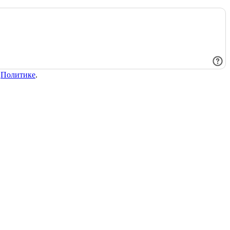
в
Политике
.