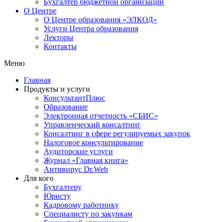
Бухгалтер бюджетной организации
О Центре
О Центре образования «ЭЛКОД»
Услуги Центра образования
Лекторы
Контакты
Меню
Главная
Продукты и услуги
КонсультантПлюс
Образование
Электронная отчетность «СБИС»
Управленческий консалтинг
Консалтинг в сфере регулируемых закупок
Налоговое консультирование
Аудиторские услуги
Журнал «Главная книга»
Антивирус Dr.Web
Для кого
Бухгалтеру
Юристу
Кадровому работнику
Специалисту по закупкам