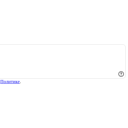
в
Политике
.