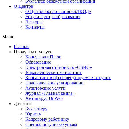
Бухгалтер бюджетной организации
О Центре
О Центре образования «ЭЛКОД»
Услуги Центра образования
Лекторы
Контакты
Меню
Главная
Продукты и услуги
КонсультантПлюс
Образование
Электронная отчетность «СБИС»
Управленческий консалтинг
Консалтинг в сфере регулируемых закупок
Налоговое консультирование
Аудиторские услуги
Журнал «Главная книга»
Антивирус Dr.Web
Для кого
Бухгалтеру
Юристу
Кадровому работнику
Специалисту по закупкам