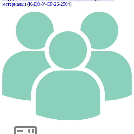
материалы) (К-ДО-У-СР-26-2504)