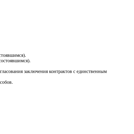
стоявшимся).
состоявшимся).
огласования заключения контрактов с единственным
собов.