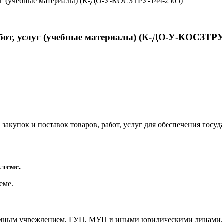
слуг (учебные материалы) (К-ДО-У-КОСЗТРУ-144-2505)
абот, услуг (учебные материалы) (К-ДО-У-КОСЗТРУ
закупок и поставок товаров, работ, услуг для обеспечения го
стеме.
еме.
омным учреждением, ГУП, МУП и иными юридическими лицами