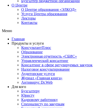
Бухгалтер бюджетной организации
О Центре
О Центре образования «ЭЛКОД»
Услуги Центра образования
Лекторы
Контакты
Меню
Главная
Продукты и услуги
КонсультантПлюс
Образование
Электронная отчетность «СБИС»
Управленческий консалтинг
Консалтинг в сфере регулируемых закупок
Налоговое консультирование
Аудиторские услуги
Журнал «Главная книга»
Антивирус Dr.Web
Для кого
Бухгалтеру
Юристу
Кадровому работнику
Специалисту по закупкам