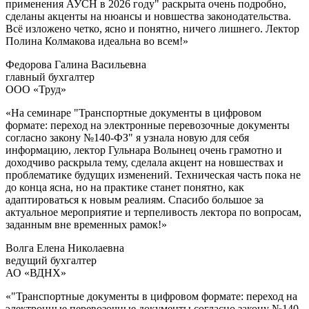
применения АУСН в 2026 году" раскрыта очень подробно,
сделаны акценты на нюансы и новшества законодательства.
Всё изложено четко, ясно и понятно, ничего лишнего. Лектор
Полина Колмакова идеальна во всем!»
Федорова Галина Васильевна
главный бухгалтер
ООО «Труд»
«На семинаре "Транспортные документы в цифровом
формате: переход на электронные перевозочные документы
согласно закону №140-ФЗ" я узнала новую для себя
информацию, лектор Гульнара Волынец очень грамотно и
доходчиво раскрыла тему, сделала акцент на новшествах и
проблематике будущих изменений. Техническая часть пока не
до конца ясна, но на практике станет понятно, как
адаптироваться к новым реалиям. Спасибо большое за
актуальное мероприятие и терпеливость лектора по вопросам,
заданным вне временных рамок!»
Волга Елена Николаевна
ведущий бухгалтер
АО «ВДНХ»
«"Транспортные документы в цифровом формате: переход на
электронные перевозочные документы согласно закону №140-