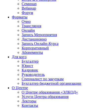
Семинар
Вебинар
Форум
Форматы
Очно
Трансляция
Онлайн
Запись Мероприятия
Дистанционно
Запись Онлайн-Курса
Корпоративный
Абонементы
Для кого
Бухгалтер
Юрист
Кадровик
Руководитель
Специалист по закупкам
Бухгалтер бюджетной организации
О Центре
О Центре образования «ЭЛКОД»
Услуги Центра образования
Лекторы
Контакты