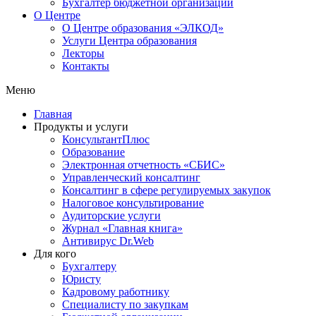
Бухгалтер бюджетной организации
О Центре
О Центре образования «ЭЛКОД»
Услуги Центра образования
Лекторы
Контакты
Меню
Главная
Продукты и услуги
КонсультантПлюс
Образование
Электронная отчетность «СБИС»
Управленческий консалтинг
Консалтинг в сфере регулируемых закупок
Налоговое консультирование
Аудиторские услуги
Журнал «Главная книга»
Антивирус Dr.Web
Для кого
Бухгалтеру
Юристу
Кадровому работнику
Специалисту по закупкам