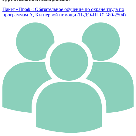
Пакет «Проф»: Обязательное обучение по охране труда по
программам А, Б и первой помощи (П-ДО-ППОТ-80-2504)