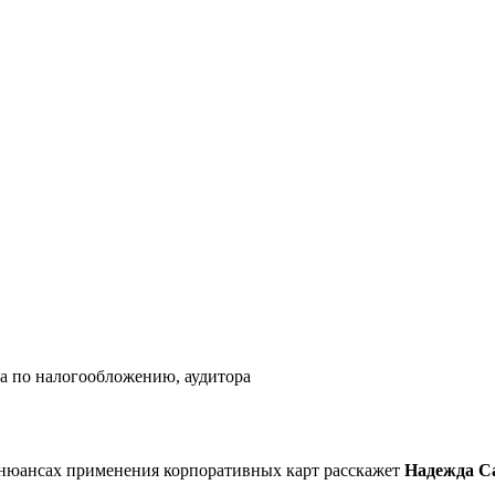
та по налогообложению, аудитора
 нюансах применения корпоративных карт расcкажет
Надежда С