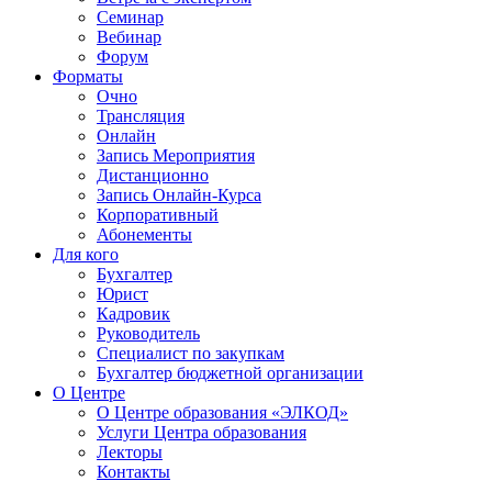
Семинар
Вебинар
Форум
Форматы
Очно
Трансляция
Онлайн
Запись Мероприятия
Дистанционно
Запись Онлайн-Курса
Корпоративный
Абонементы
Для кого
Бухгалтер
Юрист
Кадровик
Руководитель
Специалист по закупкам
Бухгалтер бюджетной организации
О Центре
О Центре образования «ЭЛКОД»
Услуги Центра образования
Лекторы
Контакты