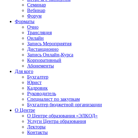
Семинар
Вебинар
Форум
Форматы
Очно
Трансляция
Онлайн
Запись Мероприятия
Дистанционно
Запись Онлайн-Курса
Корпоративный
Абонементы
Для кого
Бухгалтер
Юрист
Кадровик
Руководитель
Специалист по закупкам
Бухгалтер бюджетной организации
О Центре
О Центре образования «ЭЛКОД»
Услуги Центра образования
Лекторы
Контакты