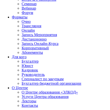
Семинар
Вебинар
Форум
Форматы
Очно
Трансляция
Онлайн
Запись Мероприятия
Дистанционно
Запись Онлайн-Курса
Корпоративный
Абонементы
Для кого
Бухгалтер
Юрист
Кадровик
Руководитель
Специалист по закупкам
Бухгалтер бюджетной организации
О Центре
О Центре образования «ЭЛКОД»
Услуги Центра образования
Лекторы
Контакты