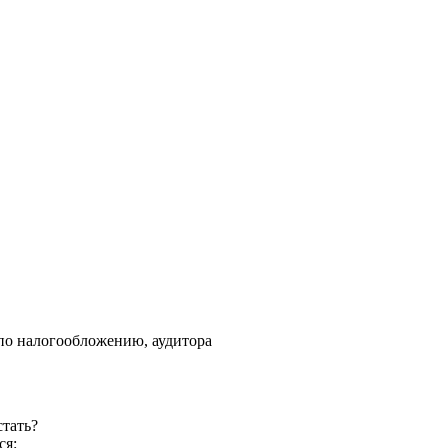
 по налогообложению, аудитора
стать?
ся: