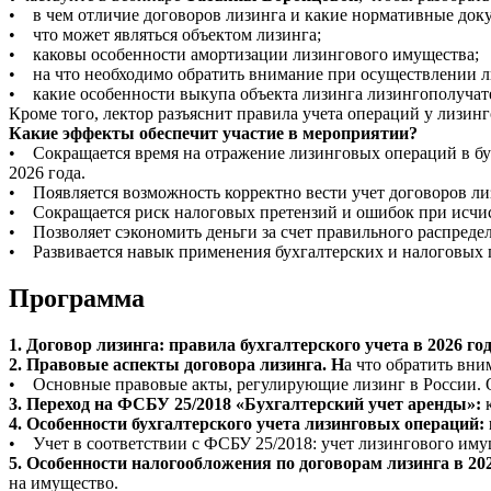
• в чем отличие договоров лизинга и какие нормативные док
• что может являться объектом лизинга;
• каковы особенности амортизации лизингового имущества;
• на что необходимо обратить внимание при осуществлении 
• какие особенности выкупа объекта лизинга лизингополучат
Кроме того, лектор разъяснит правила учета операций у лизин
Какие эффекты обеспечит участие в мероприятии?
• Сокращается время на отражение лизинговых операций в бух
2026 года.
• Появляется возможность корректно вести учет договоров ли
• Сокращается риск налоговых претензий и ошибок при исчис
• Позволяет сэкономить деньги за счет правильного распреде
• Развивается навык применения бухгалтерских и налоговых 
Программа
1. Договор лизинга: правила бухгалтерского учета в 2026 го
2. Правовые аспекты договора лизинга. Н
а что обратить вни
• Основные правовые акты, регулирующие лизинг в России. От
3. Переход на ФСБУ 25/2018 «Бухгалтерский учет аренды»:
к
4. Особенности бухгалтерского учета лизинговых операций:
• Учет в соответствии с ФСБУ 25/2018: учет лизингового иму
5. Особенности налогообложения по договорам лизинга в 202
на имущество.