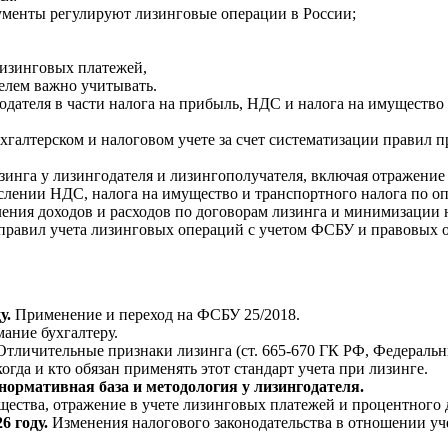
ументы регулируют лизинговые операции в России;
лизинговых платежей,
елем важно учитывать.
годателя в части налога на прибыль, НДС и налога на имущество
галтерском и налоговом учете за счет систематизации правил 
зинга у лизингодателя и лизингополучателя, включая отражени
лении НДС, налога на имущество и транспортного налога по оп
ления доходов и расходов по договорам лизинга и минимизации н
правил учета лизинговых операций с учетом ФСБУ и правовых о
ду.
Применение и переход на ФСБУ 25/2018.
мание бухгалтеру.
личительные признаки лизинга (ст. 665-670 ГК РФ, Федеральны
огда и кто обязан применять этот стандарт учета при лизинге.
 нормативная база и методология у лизингодателя.
щества, отражение в учете лизинговых платежей и процентного
6 году.
Изменения налогового законодательства в отношении уче