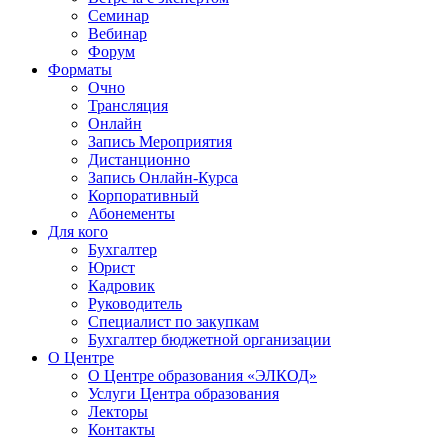
Семинар
Вебинар
Форум
Форматы
Очно
Трансляция
Онлайн
Запись Мероприятия
Дистанционно
Запись Онлайн-Курса
Корпоративный
Абонементы
Для кого
Бухгалтер
Юрист
Кадровик
Руководитель
Специалист по закупкам
Бухгалтер бюджетной организации
О Центре
О Центре образования «ЭЛКОД»
Услуги Центра образования
Лекторы
Контакты