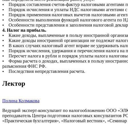
• Порядок составления счетов-фактур налоговыми агентами 
• Порядок исчисления и уплаты НДС налоговыми агентами с
• Порядок применения налоговых вычетов налоговыми агент
• Особенности выполнения функций налогового агента по НД
• Особенности представления и заполнения налоговой декла
4. Налог на прибыль.
• Какие доходы, выплаченные в пользу иностранной организа
• Какие доходы иностранной организации не подлежат налог
• В каких случаях налоговый агент вправе не удерживать на
• Порядок исчисления, удержания и перечисления налога на 
• Пересчет налога в рубли и порядок уплаты налога налоговы
• Форма расчета о доходах, выплаченных в пользу иностранног
разъяснения ФНС РФ.
• Последствия непредставления расчета.
Лектор
Полина Колмакова
Ведущий эксперт-консультант по налогообложению ООО «ЭЛК
преподаватель Центра подготовки налоговых консультантов РО
«Практическая бухгалтерия», «Налоговый вестник», «Семинар д