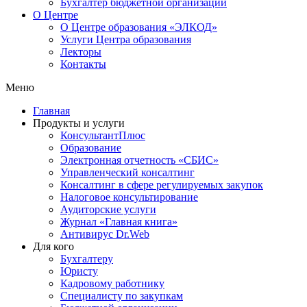
Бухгалтер бюджетной организации
О Центре
О Центре образования «ЭЛКОД»
Услуги Центра образования
Лекторы
Контакты
Меню
Главная
Продукты и услуги
КонсультантПлюс
Образование
Электронная отчетность «СБИС»
Управленческий консалтинг
Консалтинг в сфере регулируемых закупок
Налоговое консультирование
Аудиторские услуги
Журнал «Главная книга»
Антивирус Dr.Web
Для кого
Бухгалтеру
Юристу
Кадровому работнику
Специалисту по закупкам