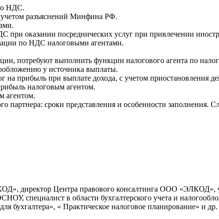
по НДС.
 учетом разъяснений Минфина РФ.
ами.
С при оказании посреднических услуг при привлечении иностр
рации по НДС налоговыми агентами.
ции, потребуют выполнить функции налогового агента по налог
ообложению у источника выплаты.
лог на прибыль при выплате дохода, с учетом приостановления
прибыль налоговым агентом.
м агентом.
о партнера: сроки представления и особенности заполнения. Слу
ОД», директор Центра правового консалтинга ООО «ЭЛКОД», ч
СНОУ, специалист в области бухгалтерского учета и налогообло
ля бухгалтера», « Практическое налоговое планирование» и др.