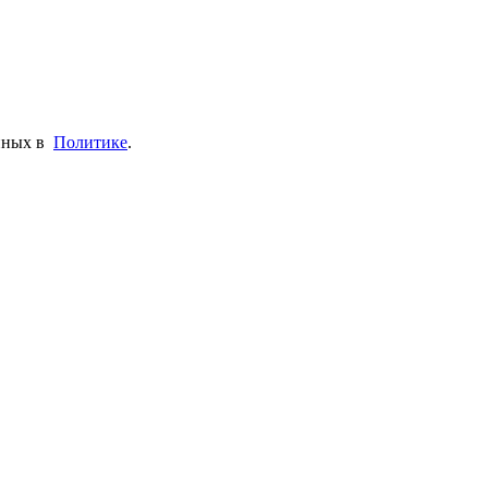
анных в
Политике
.