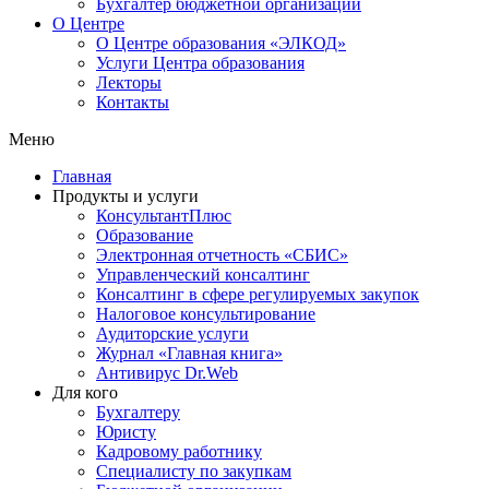
Бухгалтер бюджетной организации
О Центре
О Центре образования «ЭЛКОД»
Услуги Центра образования
Лекторы
Контакты
Меню
Главная
Продукты и услуги
КонсультантПлюс
Образование
Электронная отчетность «СБИС»
Управленческий консалтинг
Консалтинг в сфере регулируемых закупок
Налоговое консультирование
Аудиторские услуги
Журнал «Главная книга»
Антивирус Dr.Web
Для кого
Бухгалтеру
Юристу
Кадровому работнику
Специалисту по закупкам