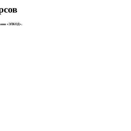
рсов
ания «ЭЛКОД».