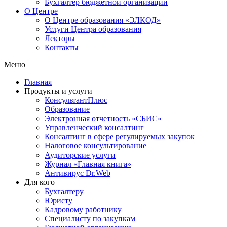
Бухгалтер бюджетной организации
О Центре
О Центре образования «ЭЛКОД»
Услуги Центра образования
Лекторы
Контакты
Меню
Главная
Продукты и услуги
КонсультантПлюс
Образование
Электронная отчетность «СБИС»
Управленческий консалтинг
Консалтинг в сфере регулируемых закупок
Налоговое консультирование
Аудиторские услуги
Журнал «Главная книга»
Антивирус Dr.Web
Для кого
Бухгалтеру
Юристу
Кадровому работнику
Специалисту по закупкам