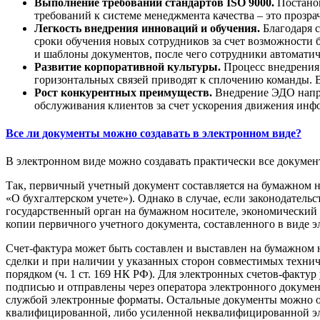
Выполнение требований стандартов ISO 9000.
Постанов
требований к системе менеджмента качества – это проз
Легкость внедрения инноваций и обучения.
Благодаря с
сроки обучения новых сотрудников за счет возможности
и шаблоны документов, после чего сотрудники автоматич
Развитие корпоративной культуры.
Процесс внедрения 
горизонтальных связей приводят к сплочению команды. В
Рост конкурентных преимуществ.
Внедрение ЭДО напря
обслуживания клиентов за счет ускорения движения инфо
Все ли документы можно создавать в электронном виде?
В электронном виде можно создавать практически все докумен
Так, первичный учетный документ составляется на бумажном но
«О бухгалтерском учете»). Однако в случае, если законодате
государственный орган на бумажном носителе, экономический с
копии первичного учетного документа, составленного в виде э
Счет-фактура может быть составлен и выставлен на бумажном 
сделки и при наличии у указанных сторон совместимых технич
порядком (ч. 1 ст. 169 НК РФ). Для электронных счетов-факт
подписью и отправлены через оператора электронного докуме
службой электронные форматы. Остальные документы можно от
квалифицированной, либо усиленной неквалифицированной э