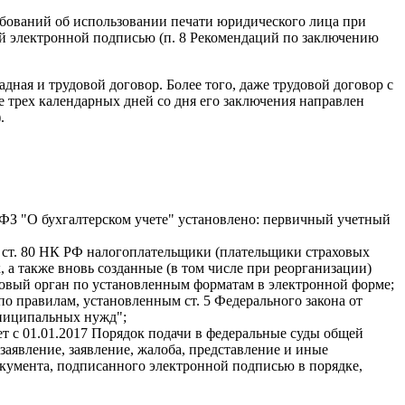
ебований об использовании печати юридического лица при
й электронной подписью (п. 8 Рекомендаций по заключению
дная и трудовой договор. Более того, даже трудовой договор с
 трех календарных дней со дня его заключения направлен
.
2-ФЗ "О бухгалтерском учете" установлено: первичный учетный
 3 ст. 80 НК РФ налогоплательщики (плательщики страховых
 а также вновь созданные (в том числе при реорганизации)
говый орган по установленным форматам в электронной форме;
о правилам, установленным ст. 5 Федерального закона от
униципальных нужд";
ет с 01.01.2017 Порядок подачи в федеральные суды общей
заявление, заявление, жалоба, представление и иные
окумента, подписанного электронной подписью в порядке,