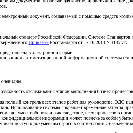
атрибутам документов, позволяющая контролировать движение до
тов.
 электронный документ, создаваемый с помощью средств компь
нальный стандарт Российской Федерации. Система Стандартов п
утвержденного
Приказом
Росстандарта от 17.10.2013 N 1185-ст:
 представлена в электронной форме
ользованием автоматизированной информационной системы (сист
 очевидны:
озможность отслеживания этапов выполнения бизнес-процессов,
я полный контроль всех этапов работ для руководства, ЭДО н
ков.
Использование системы сокращает временные затраты прак
рение документооборота и, как следствие, всех процессов в орга
 конфиденциальной информации может повлечь за собой убытки
ивает доступ к документам строго в соответствии с назначенны