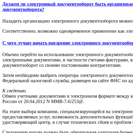
Должен ли электронный документооборот быть организован 
документооборота?
Наладить организацию электронного документооборота можно т
Соответственно, возможно одновременное применение как эле
С чего лучше начать внедрение электронного документообо
Обычно перейти на использование электронного документообо
электронными документами, в частности счетами-фактурами, в
документооборот со своими постоянными контрагентами.
Затем необходимо выбрать оператора электронного документоо
Федеральной налоговой службы, размещен на сайте ФНС по адресу 
К сведению.
Обмен учетными документами в электронном формате между к
России от 20.04.2012 N ММВ-7-6/253@.
На этапе выбора компании, специализирующейся на электронн
предоставляемых услуг, возможность дополнительных функций,
удостоверяющий центр, в случае технических сбоев и проблем
Следующим шагом должна быть обязательная адаптация бизнес