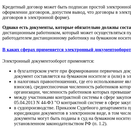
Кредитный договор может быть подписан простой электронной
оформлении договоров, допустим вывод, что договоры в элек
договоров в электронной форме).
Однако есть документы, которые обязательно должны соста
дистанционным работником, который может осуществляться пу
работодателем дистанционному работнику на бумажном носител
В каких сферах применяется электронный документооборот
Электронный документооборот применяется:
в бухгалтерском учете при формировании первичных докум
документ составляется на бумажном носителе и (или) в 
в налоговых правоотношениях, где его использование явл
взносов), среднесписочная численность работников кото
организации, численность работников которых превышае
между участниками контрактной системы в сфере закупок
05.04.2013 N 44-ФЗ "О контрактной системе в сфере заку
в судопроизводстве. Приказом Судебного департамента п
юрисдикции документов в электронном виде, в том числе 
документы могут быть поданы в суд на бумажном носител
установленном законодательством РФ (п. 1.2).