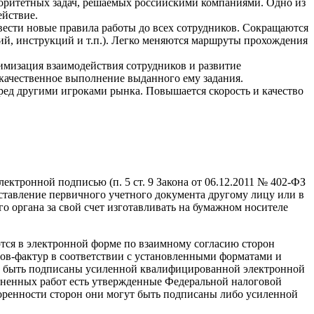
иоритетных задач, решаемых российскими компаниями. Одно из
ействие.
ести новые правила работы до всех сотрудников. Сокращаются
й, инструкций и т.п.). Легко меняются маршруты прохождения
мизация взаимодействия сотрудников и развитие
 качественное выполнение выданного ему задания.
д другими игроками рынка. Повышается скорость и качество
ектронной подписью (п. 5 ст. 9 Закона от 06.12.2011 № 402-ФЗ
дставление первичного учетного документа другому лицу или в
о органа за свой счет изготавливать на бумажном носителе
ются в электронной форме по взаимному согласию сторон
тов-фактур в соответствии с установленными форматами и
жны быть подписаны усиленной квалифицированной электронной
лненных работ есть утвержденные Федеральной налоговой
оренности сторон они могут быть подписаны либо усиленной