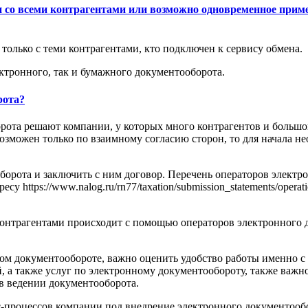
со всеми контрагентами или возможно одновременное примен
олько с теми контрагентами, кто подключен к сервису обмена.
ктронного, так и бумажного документооборота.
рота?
рота решают компании, у которых много контрагентов и большо
озможен только по взаимному согласию сторон, то для начала н
борота и заключить с ним договор. Перечень операторов электр
https://www.nalog.ru/rn77/taxation/submission_statements/operati
онтрагентами происходит с помощью операторов электронного 
ом документообороте, важно оценить удобство работы именно с
 а также услуг по электронному документообороту, также важно
 в ведении документооборота.
-процессов компании под внедрение электронного документообор