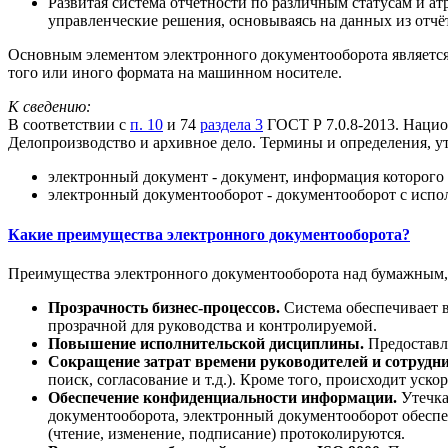
Развитая система отчётности по различным статусам и 
управленческие решения, основываясь на данных из отчё
Основным элементом электронного документооборота является
того или иного формата на машинном носителе.
К сведению:
В соответствии с
п. 10
и 74
раздела 3
ГОСТ Р 7.0.8-2013. Нацио
Делопроизводство и архивное дело. Термины и определения, 
электронный документ - документ, информация которого
электронный документооборот - документооборот с исп
Какие преимущества электронного документооборота?
Преимущества электронного документооборота над бумажным,
Прозрачность бизнес-процессов.
Система обеспечивает в
прозрачной для руководства и контролируемой.
Повышение исполнительской дисциплины.
Предоставля
Сокращение затрат времени руководителей и сотрудни
поиск, согласование и т.д.). Кроме того, происходит уско
Обеспечение конфиденциальности информации.
Утечка
документооборота, электронный документооборот обеспеч
(чтение, изменение, подписание) протоколируются.