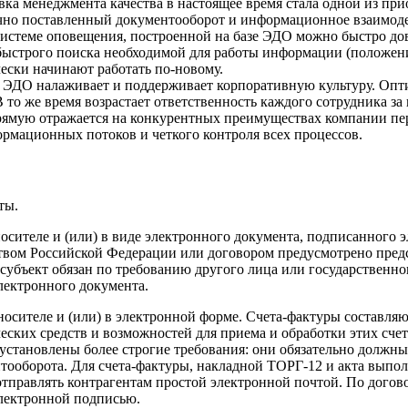
ка менеджмента качества в настоящее время стала одной из пр
рачно поставленный документооборот и информационное взаимод
истеме оповещения, построенной на базе ЭДО можно быстро дов
 быстрого поиска необходимой для работы информации (положени
ески начинают работать по-новому.
ЭДО налаживает и поддерживает корпоративную культуру. Опти
 то же время возрастает ответственность каждого сотрудника за
мую отражается на конкурентных преимуществах компании пере
рмационных потоков и четкого контроля всех процессов.
ты.
сителе и (или) в виде электронного документа, подписанного эл
льством Российской Федерации или договором предусмотрено пре
убъект обязан по требованию другого лица или государственног
лектронного документа.
носителе и (или) в электронной форме. Счета-фактуры составля
еских средств и возможностей для приема и обработки этих сче
ур установлены более строгие требования: они обязательно дол
нтооборота. Для счета-фактуры, накладной ТОРГ-12 и акта выпо
правлять контрагентам простой электронной почтой. По догов
лектронной подписью.