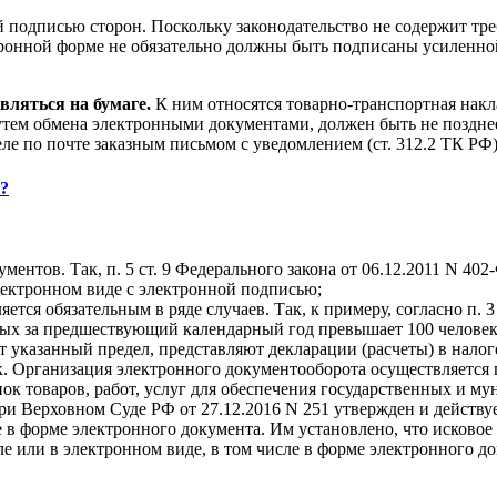
 подписью сторон. Поскольку законодательство не содержит тр
тронной форме не обязательно должны быть подписаны усиленно
вляться на бумаге.
К ним относятся товарно-транспортная накла
тем обмена электронными документами, должен быть не позднее
е по почте заказным письмом с уведомлением (ст. 312.2 ТК РФ)
?
ентов. Так, п. 5 ст. 9 Федерального закона от 06.12.2011 N 40
электронном виде с электронной подписью;
яется обязательным в ряде случаев. Так, к примеру, согласно п.
рых за предшествующий календарный год превышает 100 человек,
т указанный предел, представляют декларации (расчеты) в нало
. Организация электронного документооборота осуществляется п
пок товаров, работ, услуг для обеспечения государственных и м
ри Верховном Суде РФ от 27.12.2016 N 251 утвержден и действу
в форме электронного документа. Им установлено, что исковое 
е или в электронном виде, в том числе в форме электронного д