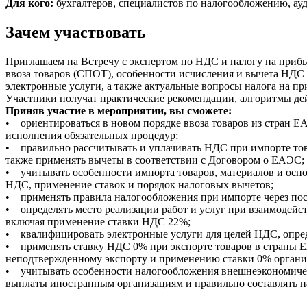
Для кого:
бухгалтеров, специалистов по налогообложению, ау
Зачем участвовать
Приглашаем на Встречу с экспертом по НДС и налогу на прибы
ввоза товаров (СПОТ), особенности исчисления и вычета НДС 
электронные услуги, а также актуальные вопросы налога на п
Участники получат практические рекомендации, алгоритмы дей
Приняв участие в мероприятии, вы сможете:
• ориентироваться в новом порядке ввоза товаров из стран 
исполнения обязательных процедур;
• правильно рассчитывать и уплачивать НДС при импорте тов
также применять вычеты в соответствии с Договором о ЕАЭС;
• учитывать особенности импорта товаров, материалов и осно
НДС, применение ставок и порядок налоговых вычетов;
• применять правила налогообложения при импорте через поср
• определять место реализации работ и услуг при взаимодейс
включая применение ставки НДС 22%;
• квалифицировать электронные услуги для целей НДС, опред
• применять ставку НДС 0% при экспорте товаров в страны ЕАЭ
неподтвержденному экспорту и применению ставки 0% орган
• учитывать особенности налогообложения внешнеэкономическо
выплаты иностранным организациям и правильно составлять н