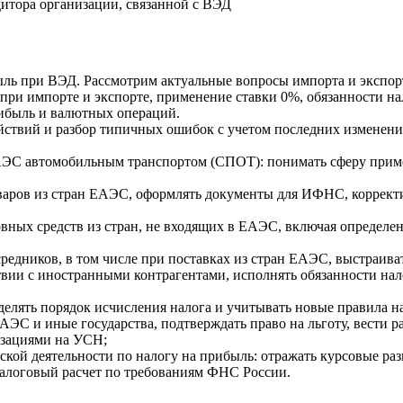
дитора организации, связанной с ВЭД
ль при ВЭД. Рассмотрим актуальные вопросы импорта и экспорт
при импорте и экспорте, применение ставки 0%, обязанности на
рибыль и валютных операций.
ствий и разбор типичных ошибок с учетом последних изменений
ЕАЭС автомобильным транспортом (СПОТ): понимать сферу приме
аров из стран ЕАЭС, оформлять документы для ИФНС, корректир
вных средств из стран, не входящих в ЕАЭС, включая определе
едников, в том числе при поставках из стран ЕАЭС, выстраива
твии с иностранными контрагентами, исполнять обязанности нал
елять порядок исчисления налога и учитывать новые правила 
С и иные государства, подтверждать право на льготу, вести ра
изациями на УСН;
й деятельности по налогу на прибыль: отражать курсовые разн
алоговый расчет по требованиям ФНС России.