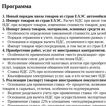
Программа
1. Новый порядок ввоза товаров из стран ЕАЭС автомоби
2. Импорт товаров из стран ЕАЭС.
Расчет НДС при ввозе то
НДС при возврате товаров, изменении стоимости товаров; до
3. Импорт (ввоз) товаров, материалов, основных средств из 
• Особенности определения таможенной стоимости для целе
• Порядок отражения в учете, подход к применению разных ст
• Основания и порядок вычета НДС, уплаченного при ввозе.
• Импорт товаров через посредников, в том числе из стран Е
4. Приобретение работ, услуг от иностранных контрагентов.
• Особенности применения понятия «место реализации» при пр
экономическом союзе для целей исчисления НДС.
• Исполнение обязанностей налоговых агентов при приобретен
услуг, порядок исполнения обязанностей налогового агента.
• Ставка НДС 22% при исполнении обязанности налогового аге
• Квалификация электронных услуг, как и кто исчисляет НД
5. Реализация (экспорт) товаров иностранным покупателя
• Основания для применения ставки «0» процентов, возможно
товаров и сырьевых, отличия, особенности подтверждения.
• Ведение раздельного учета при применении ставки «0» проц
• Основания для вычета НДС при осуществлении экспортных
• Применение ставки 22% в отношении «неподтвержденного э
• Применение ставки «0» процентов организациями, применя