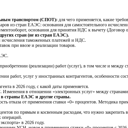
льным транспортом (СПОТ):
для чего применяется, какие требо
варов из стран ЕАЭС: основания для самостоятельного исчисле
кументооборот, основания для принятия НДС к вычету (Договор 
других стран (не из стран ЕАЭС).
й исчисления таможенных платежей и НДС.
авок при ввозе и реализации товаров.
АЭС.
иобретении (реализации) работ (услуг), в том числе и между 
ии работ, услуг у иностранных контрагентов, особенности сост
нта в 2026 году, с какой даты применяется.
С. Изменения в отношении «электронных услуг» между странам
м в страны ЕАЭС и другие страны.
сть отказа от применения ставки «0» процентов. Методика при
ентов по прямым и косвенным расходам, что нужно закрепить в
 операций.
кспорта» в 2026 году.
ющими УСН, новое в применении ставки «0» процентов с 2026 