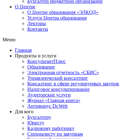
Бухгалтер бюджетной организации
О Центре
О Центре образования «ЭЛКОД»
Услуги Центра образования
Лекторы
Контакты
Меню
Главная
Продукты и услуги
КонсультантПлюс
Образование
Электронная отчетность «СБИС»
Управленческий консалтинг
Консалтинг в сфере регулируемых закупок
Налоговое консультирование
Аудиторские услуги
Журнал «Главная книга»
Антивирус Dr.Web
Для кого
Бухгалтеру
Юристу
Кадровому работнику
Специалисту по закупкам