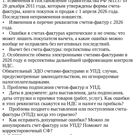
1. Изменения в Постановление Правительства РФ №1137 от
26 декабря 2011 года, которым утверждены формы счета-
фактуры, книги покупок и продаж с 1 апреля 2026 года.
Последствия неприменения новшеств.
• Изменения в перечне реквизитов счетов-фактур с 2026
года.
• Ошибки в счетах-фактурах критические и не очень: что
может лишить покупателя вычета, а какие ошибки можно
вообще не исправлять без негативных последствий.
• Вычет без счета-фактуры: перспективы отстоять.
2. Особенности обмена электронными счетами-фактурами в
2026 году и перспективы дальнейшей цифровизации контроля
НДС.
Обязательный ЭДО счетами-фактурами и УПД: случаи,
предусмотренные законодательством, но игнорируемые
налогоплательщиками.
3. Проблема подписания счетов-фактур и УПД.
• Даты в документе: дата выставления, дата подписания,
даты отгрузки и приемки товаров (работ, услуг). Как ошибки
в этих реквизитах скажутся на НДС и налоге на прибыль?
• Проблема позднего выставления или поступления счета-
фактуры (УПД): когда это серьезно?
• Как исправить допущенные ошибки? Можно ли
аннулировать счет-фактуру или УПД? Поможет ли
корректировочный СФ?