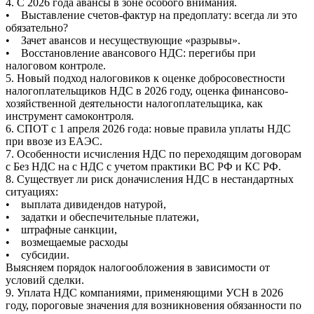
4. С 2026 года авансы в зоне особого внимания.
• Выставление счетов-фактур на предоплату: всегда ли это
обязательно?
• Зачет авансов и несуществующие «разрывы».
• Восстановление авансового НДС: перегибы при
налоговом контроле.
5. Новый подход налоговиков к оценке добросовестности
налогоплательщиков НДС в 2026 году, оценка финансово-
хозяйственной деятельности налогоплательщика, как
инструмент самоконтроля.
6. СПОТ с 1 апреля 2026 года: новые правила уплаты НДС
при ввозе из ЕАЭС.
7. Особенности исчисления НДС по переходящим договорам
с Без НДС на с НДС с учетом практики ВС РФ и КС РФ.
8. Существует ли риск доначисления НДС в нестандартных
ситуациях:
• выплата дивидендов натурой,
• задатки и обеспечительные платежи,
• штрафные санкции,
• возмещаемые расходы
• субсидии.
Выясняем порядок налогообложения в зависимости от
условий сделки.
9. Уплата НДС компаниями, применяющими УСН в 2026
году, пороговые значения для возникновения обязанности по