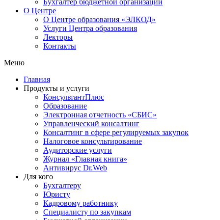
Бухгалтер бюджетной организации
О Центре
О Центре образования «ЭЛКОД»
Услуги Центра образования
Лекторы
Контакты
Меню
Главная
Продукты и услуги
КонсультантПлюс
Образование
Электронная отчетность «СБИС»
Управленческий консалтинг
Консалтинг в сфере регулируемых закупок
Налоговое консультирование
Аудиторские услуги
Журнал «Главная книга»
Антивирус Dr.Web
Для кого
Бухгалтеру
Юристу
Кадровому работнику
Специалисту по закупкам