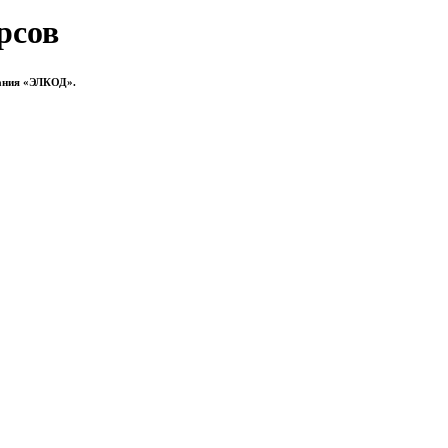
рсов
ания «ЭЛКОД».