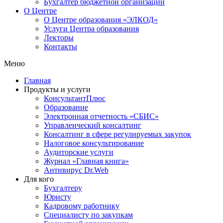
Бухгалтер бюджетной организации
О Центре
О Центре образования «ЭЛКОД»
Услуги Центра образования
Лекторы
Контакты
Меню
Главная
Продукты и услуги
КонсультантПлюс
Образование
Электронная отчетность «СБИС»
Управленческий консалтинг
Консалтинг в сфере регулируемых закупок
Налоговое консультирование
Аудиторские услуги
Журнал «Главная книга»
Антивирус Dr.Web
Для кого
Бухгалтеру
Юристу
Кадровому работнику
Специалисту по закупкам