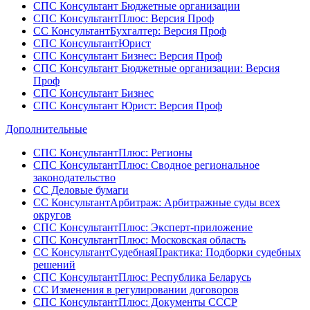
СПС Консультант Бюджетные организации
СПС КонсультантПлюс: Версия Проф
СС КонсультантБухгалтер: Версия Проф
СПС КонсультантЮрист
СПС Консультант Бизнес: Версия Проф
СПС Консультант Бюджетные организации: Версия
Проф
СПС Консультант Бизнес
СПС Консультант Юрист: Версия Проф
Дополнительные
СПС КонсультантПлюс: Регионы
СПС КонсультантПлюс: Сводное региональное
законодательство
СС Деловые бумаги
СС КонсультантАрбитраж: Арбитражные суды всех
округов
СПС КонсультантПлюс: Эксперт-приложение
СПС КонсультантПлюс: Московская область
СС КонсультантСудебнаяПрактика: Подборки судебных
решений
СПС КонсультантПлюс: Республика Беларусь
СС Изменения в регулировании договоров
СПС КонсультантПлюс: Документы СССР