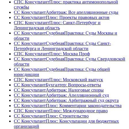
СПС КонсультантПлюс: практика антимонопольной
службы
СС КонсультантАрбитраж: Все апелляционные суды
СС КонсультантПлюс: Проекты правовых актов
СПС КонсультантПлюс: Санкт-Петербург и
Ленинградская область
СС КонсультантСудебнаяПрактика: Суды Москвы и
области
СС КонсультантСудебнаяПрактика: Суды Санкт-
Петербурга и Ленинградской области
СПС КонсультантПлюс: Москва Проф
СС КонсультантСудебнаяПрактика: Суды Свердловской
области
СС КонсультантСудебнаяПрактика: Суды общей
юрисдикции
СПС КонсультантПлюс: Московский выпуск
СС КонсультантБухгалтер: Вопросы-ответы
СС КонсультантАрбитраж: Налоговые споры
СС КонсультантАрбитраж: Апелляционный суд
СС КонсультантАрбитраж: Арбитражный суд округа
СС КонсультантПлюс: Комментарии законодательства
СПС КонсультантПлюс: Международное право
СС КонсультантПлюс: Строительство
СС КонсультантПлюс: Консультации для бюджетных
организаций