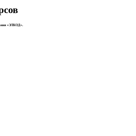
рсов
ания «ЭЛКОД».