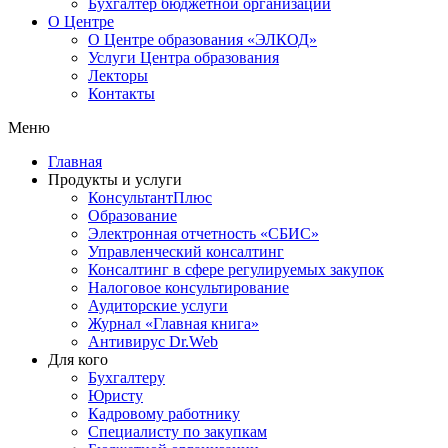
Бухгалтер бюджетной организации
О Центре
О Центре образования «ЭЛКОД»
Услуги Центра образования
Лекторы
Контакты
Меню
Главная
Продукты и услуги
КонсультантПлюс
Образование
Электронная отчетность «СБИС»
Управленческий консалтинг
Консалтинг в сфере регулируемых закупок
Налоговое консультирование
Аудиторские услуги
Журнал «Главная книга»
Антивирус Dr.Web
Для кого
Бухгалтеру
Юристу
Кадровому работнику
Специалисту по закупкам