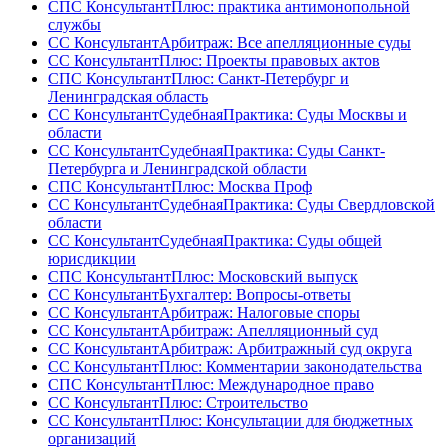
СПС КонсультантПлюс: практика антимонопольной
службы
СС КонсультантАрбитраж: Все апелляционные суды
СС КонсультантПлюс: Проекты правовых актов
СПС КонсультантПлюс: Санкт-Петербург и
Ленинградская область
СС КонсультантСудебнаяПрактика: Суды Москвы и
области
СС КонсультантСудебнаяПрактика: Суды Санкт-
Петербурга и Ленинградской области
СПС КонсультантПлюс: Москва Проф
СС КонсультантСудебнаяПрактика: Суды Свердловской
области
СС КонсультантСудебнаяПрактика: Суды общей
юрисдикции
СПС КонсультантПлюс: Московский выпуск
СС КонсультантБухгалтер: Вопросы-ответы
СС КонсультантАрбитраж: Налоговые споры
СС КонсультантАрбитраж: Апелляционный суд
СС КонсультантАрбитраж: Арбитражный суд округа
СС КонсультантПлюс: Комментарии законодательства
СПС КонсультантПлюс: Международное право
СС КонсультантПлюс: Строительство
СС КонсультантПлюс: Консультации для бюджетных
организаций