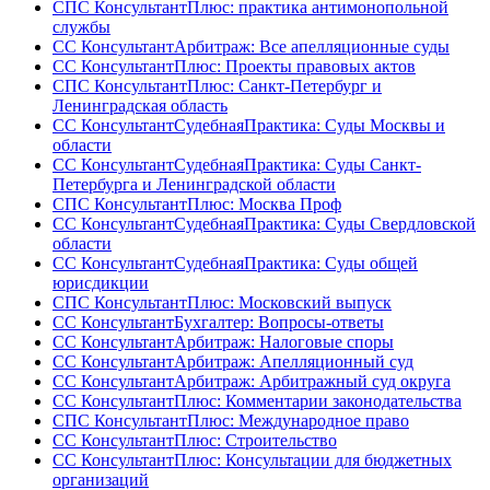
СПС КонсультантПлюс: практика антимонопольной
службы
СС КонсультантАрбитраж: Все апелляционные суды
СС КонсультантПлюс: Проекты правовых актов
СПС КонсультантПлюс: Санкт-Петербург и
Ленинградская область
СС КонсультантСудебнаяПрактика: Суды Москвы и
области
СС КонсультантСудебнаяПрактика: Суды Санкт-
Петербурга и Ленинградской области
СПС КонсультантПлюс: Москва Проф
СС КонсультантСудебнаяПрактика: Суды Свердловской
области
СС КонсультантСудебнаяПрактика: Суды общей
юрисдикции
СПС КонсультантПлюс: Московский выпуск
СС КонсультантБухгалтер: Вопросы-ответы
СС КонсультантАрбитраж: Налоговые споры
СС КонсультантАрбитраж: Апелляционный суд
СС КонсультантАрбитраж: Арбитражный суд округа
СС КонсультантПлюс: Комментарии законодательства
СПС КонсультантПлюс: Международное право
СС КонсультантПлюс: Строительство
СС КонсультантПлюс: Консультации для бюджетных
организаций