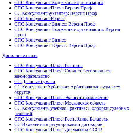
СПС Консультант Бюджетные организации
СПС КонсультантПлюс: Версия Проф
СС КонсультантБухгалтер: Версия Проф
СПС КонсультантЮрист
СПС Консультант Бизнес: Версия Проф
СПС Консультант Бюджетные организации: Версия
Проф
СПС Консультант Бизнес
СПС Консультант Юрист: Версия Проф
Дополнительные
СПС КонсультантПлюс: Регионы
СПС КонсультантПлюс: Сводное региональное
законодательство
СС Деловые бумаги
СС КонсультантАрбитраж: Арбитражные суды всех
округов
СПС КонсультантПлюс: Эксперт-приложение
СПС КонсультантПлюс: Московская область
СС КонсультантСудебнаяПрактика: Подборки судебных
решений
СПС КонсультантПлюс: Республика Беларусь
СС Изменения в регулировании договоров
СПС КонсультантПлюс: Документы СССР