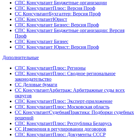
СПС Консультант Бюджетные организации
СПС КонсультантПлюс: Версия Проф
СС КонсультантБухгалтер: Версия Проф
СПС КонсультантЮрист
СПС Консультант Бизнес: Версия Проф
СПС Консультант Бюджетные организации: Версия
Проф
СПС Консультант Бизнес
СПС Консультант Юрист: Версия Проф
Дополнительные
СПС КонсультантПлюс: Регионы
СПС КонсультантПлюс: Сводное региональное
законодательство
СС Деловые бумаги
СС КонсультантАрбитраж: Арбитражные суды всех
округов
СПС КонсультантПлюс: Эксперт-приложение
СПС КонсультантПлюс: Московская область
СС КонсультантСудебнаяПрактика: Подборки судебных
решений
СПС КонсультантПлюс: Республика Беларусь
СС Изменения в регулировании договоров
СПС КонсультантПлюс: Документы СССР