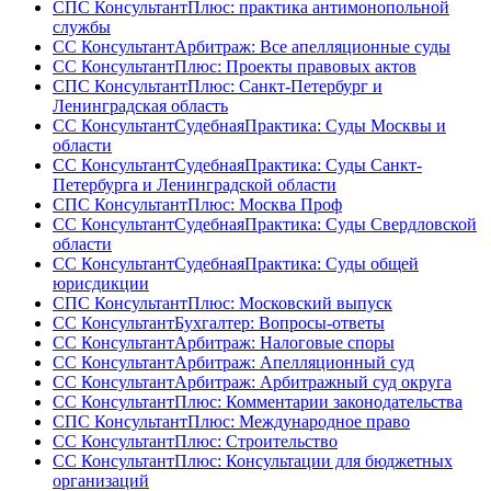
СПС КонсультантПлюс: практика антимонопольной
службы
СС КонсультантАрбитраж: Все апелляционные суды
СС КонсультантПлюс: Проекты правовых актов
СПС КонсультантПлюс: Санкт-Петербург и
Ленинградская область
СС КонсультантСудебнаяПрактика: Суды Москвы и
области
СС КонсультантСудебнаяПрактика: Суды Санкт-
Петербурга и Ленинградской области
СПС КонсультантПлюс: Москва Проф
СС КонсультантСудебнаяПрактика: Суды Свердловской
области
СС КонсультантСудебнаяПрактика: Суды общей
юрисдикции
СПС КонсультантПлюс: Московский выпуск
СС КонсультантБухгалтер: Вопросы-ответы
СС КонсультантАрбитраж: Налоговые споры
СС КонсультантАрбитраж: Апелляционный суд
СС КонсультантАрбитраж: Арбитражный суд округа
СС КонсультантПлюс: Комментарии законодательства
СПС КонсультантПлюс: Международное право
СС КонсультантПлюс: Строительство
СС КонсультантПлюс: Консультации для бюджетных
организаций