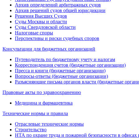
Архив определений арбитражных судов
Архив решений судов общей юрисдикции
Решения Высших Судов
Суды Москвы и области
Суды Свердловской области
Налоговые споры
Перспективы и риски судебных споров
Консультации для бюджетных организаций
Путеводитель по бюджетному учету и налогам
Корреспонденция счетов (бюджетные организации)
Пресса и книги (бюджетные организации)
Вопросы-ответы (бюджетные организации)
Разъясняющие письма органов власти (бюджетные орган
Правовые акты по здравоохранению
Медицина и фармацевтика
Технические нормы и правила
Отраслевые технические нормы
Строительство
НТА по охране труда и пожарной безопасности в офисах