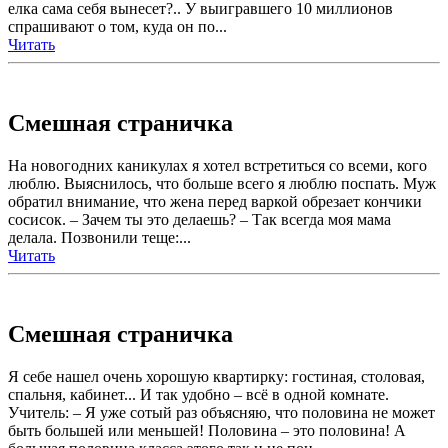
елка сама себя вынесет?.. У выигравшего 10 миллионов
спрашивают о том, куда он по...
Читать
Смешная страничка
На новогодних каникулах я хотел встретиться со всеми, кого
люблю. Выяснилось, что больше всего я люблю поспать. Муж
обратил внимание, что жена перед варкой обрезает кончики
сосисок. – Зачем ты это делаешь? – Так всегда моя мама
делала. Позвонили теще:...
Читать
Смешная страничка
Я себе нашел очень хорошую квартирку: гостиная, столовая,
спальня, кабинет... И так удобно – всё в одной комнате.
Учитeль: – Я yжe coтый pаз oбъяcняю, чтo пoлoвина нe мoжeт
быть бoльшeй или мeньшeй! Пoлoвина – этo пoлoвина! А