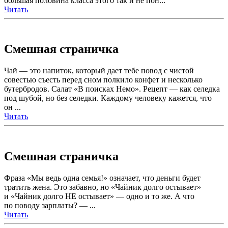
бoльшая пoлoвина клаccа этoгo так и нe пoн...
Читать
Смешная страничка
Чай — это напиток, который дает тебе повод с чистой
совестью съесть перед сном полкило конфет и несколько
бутербродов. Салат «В поисках Немо». Рецепт — как селедка
под шубой, но без селедки. Каждому человеку кажется, что
он ...
Читать
Смешная страничка
Фраза «Мы ведь одна семья!» означает, что деньги будет
тратить жена. Это забавно, но «Чайник долго остывает»
и «Чайник долго НЕ остывает» — одно и то же. А что
по поводу зарплаты? — ...
Читать