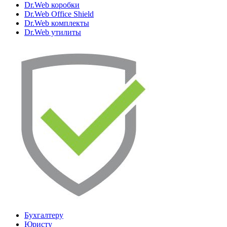
Dr.Web коробки
Dr.Web Office Shield
Dr.Web комплекты
Dr.Web утилиты
Бухгалтеру
Юристу