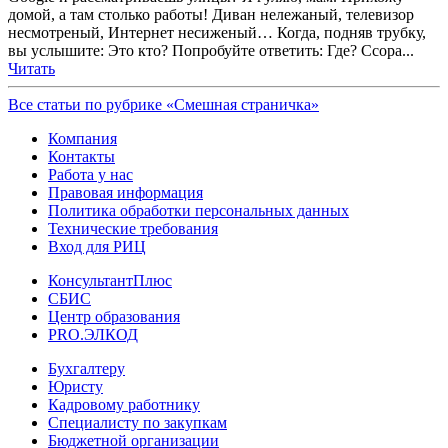
домой, а там столько работы! Диван нележаный, телевизор
несмотреный, Интернет несиженый… Когда, подняв трубку,
вы услышите: Это кто? Попробуйте ответить: Где? Ссора...
Читать
Все статьи по рубрике «Смешная страничка»
Компания
Контакты
Работа у нас
Правовая информация
Политика обработки персональных данных
Технические требования
Вход для РИЦ
КонсультантПлюс
СБИС
Центр образования
PRO.ЭЛКОД
Бухгалтеру
Юристу
Кадровому работнику
Специалисту по закупкам
Бюджетной организации