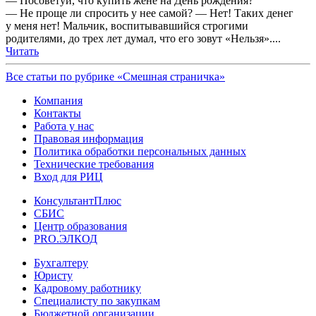
— Посоветуй, что купить жене на День рождения?
— Не проще ли спросить у нее самой? — Нет! Таких денег
у меня нет! Мальчик, воспитывавшийся строгими
родителями, до трех лет думал, что его зoвут «Нельзя»....
Читать
Все статьи по рубрике «Смешная страничка»
Компания
Контакты
Работа у нас
Правовая информация
Политика обработки персональных данных
Технические требования
Вход для РИЦ
КонсультантПлюс
СБИС
Центр образования
PRO.ЭЛКОД
Бухгалтеру
Юристу
Кадровому работнику
Специалисту по закупкам
Бюджетной организации