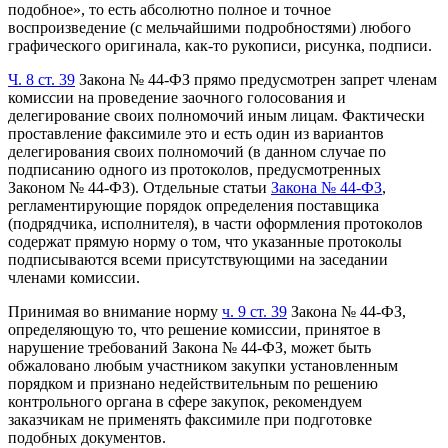
подобное», то есть абсолютно полное и точное
воспроизведение (с мельчайшими подробностями) любого
графического оригинала, как-то рукописи, рисунка, подписи.
Ч. 8 ст. 39
Закона № 44-ФЗ прямо предусмотрен запрет членам
комиссии на проведение заочного голосования и
делегирование своих полномочий иным лицам. Фактически
проставление факсимиле это и есть один из вариантов
делегирования своих полномочий (в данном случае по
подписанию одного из протоколов, предусмотренных
Законом № 44-ФЗ). Отдельные статьи
Закона № 44-ФЗ
,
регламентирующие порядок определения поставщика
(подрядчика, исполнителя), в части оформления протоколов
содержат прямую норму о том, что указанные протоколы
подписываются всеми присутствующими на заседании
членами комиссии.
Принимая во внимание норму
ч. 9 ст. 39
Закона № 44-ФЗ,
определяющую то, что решение комиссии, принятое в
нарушение требований Закона № 44-ФЗ, может быть
обжаловано любым участником закупки установленным
порядком и признано недействительным по решению
контрольного органа в сфере закупок, рекомендуем
заказчикам не применять факсимиле при подготовке
подобных документов.