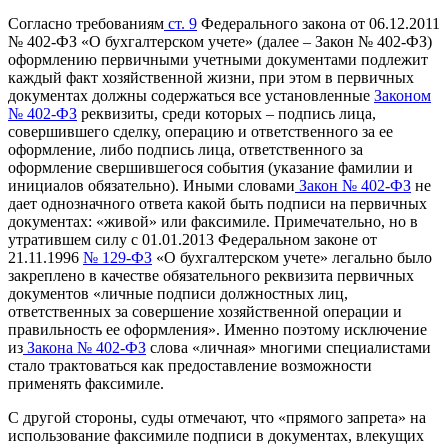
Согласно требованиям
ст. 9
Федерального закона от 06.12.2011
№ 402-ФЗ «О бухгалтерском учете» (далее – Закон № 402-ФЗ)
оформлению первичными учетными документами подлежит
каждый факт хозяйственной жизни, при этом в первичных
документах должны содержаться все установленные
Законом
№ 402-ФЗ
реквизиты, среди которых – подпись лица,
совершившего сделку, операцию и ответственного за ее
оформление, либо подпись лица, ответственного за
оформление свершившегося события (указание фамилии и
инициалов обязательно). Иными словами
Закон № 402-ФЗ
не
дает однозначного ответа какой быть подписи на первичных
документах: «живой» или факсимиле. Примечательно, но в
утратившем силу с 01.01.2013 Федеральном законе от
21.11.1996
№ 129-ФЗ
«О бухгалтерском учете» легально было
закреплено в качестве обязательного реквизита первичных
документов «личные подписи должностных лиц,
ответственных за совершение хозяйственной операции и
правильность ее оформления». Именно поэтому исключение
из
Закона № 402-ФЗ
слова «личная» многими специалистами
стало трактоваться как предоставление возможности
применять факсимиле.
С другой стороны, суды отмечают, что «прямого запрета» на
использование факсимиле подписи в документах, влекущих