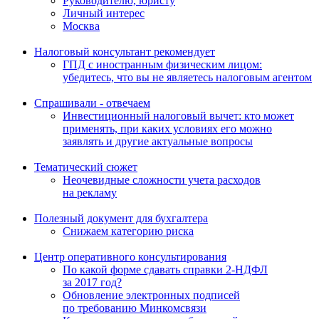
Руководителю, юристу
Личный интерес
Москва
Налоговый консультант рекомендует
ГПД с иностранным физическим лицом:
убедитесь, что вы не являетесь налоговым агентом
Спрашивали - отвечаем
Инвестиционный налоговый вычет: кто может
применять, при каких условиях его можно
заявлять и другие актуальные вопросы
Тематический сюжет
Неочевидные сложности учета расходов
на рекламу
Полезный документ для бухгалтера
Снижаем категорию риска
Центр оперативного консультирования
По какой форме сдавать справки 2-НДФЛ
за 2017 год?
Обновление электронных подписей
по требованию Минкомсвязи