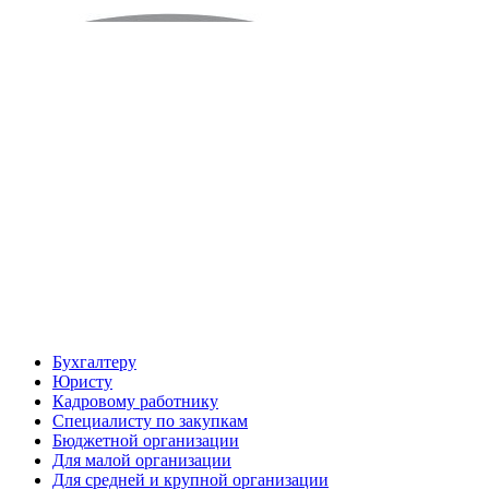
Бухгалтеру
Юристу
Кадровому работнику
Специалисту по закупкам
Бюджетной организации
Для малой организации
Для средней и крупной организации