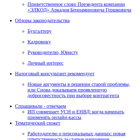
Приветственное слово Президента компании
«ЭЛКОД» Аркадия Бениаминовича Гершковича
Обзоры законодательства
Бухгалтеру
Кадровику
Руководителю, Юристу
Личный интерес
Налоговый консультант рекомендует
Новые аргументы в решении старой проблемы,
или Снова доказываем проявленную
добросовестность при выборе контрагента
Спрашивали - отвечаем
ИП совмещает УСН и ЕНВД: когда начинать
применять онлайн-кассы
Тематический сюжет
Работодателю о персональных данных: новая
ответственность за старые нарушения