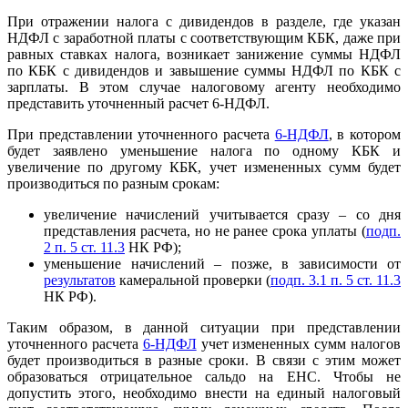
При отражении налога с дивидендов в разделе, где указан
НДФЛ с заработной платы с соответствующим КБК, даже при
равных ставках налога, возникает занижение суммы НДФЛ
по КБК с дивидендов и завышение суммы НДФЛ по КБК с
зарплаты. В этом случае налоговому агенту необходимо
представить уточненный расчет 6-НДФЛ.
При представлении уточненного расчета
6-НДФЛ
, в котором
будет заявлено уменьшение налога по одному КБК и
увеличение по другому КБК, учет измененных сумм будет
производиться по разным срокам:
увеличение начислений учитывается сразу – со дня
представления расчета, но не ранее срока уплаты (
подп.
2 п. 5 ст. 11.3
НК РФ);
уменьшение начислений – позже, в зависимости от
результатов
камеральной проверки (
подп. 3.1 п. 5 ст. 11.3
НК РФ).
Таким образом, в данной ситуации при представлении
уточненного расчета
6-НДФЛ
учет измененных сумм налогов
будет производиться в разные сроки. В связи с этим может
образоваться отрицательное сальдо на ЕНС. Чтобы не
допустить этого, необходимо внести на единый налоговый