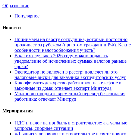
Образование
Популярное
Новости
Принимаем на работу сотрудника, который постоянно
проживает за рубежом (при этом гражданин РФ). Какие
особенности налогообложения учесть?
В каких случаях в 2026 году можно подавать
уведомление об исчисленных суммах налогов раньше
срока?
Экспедитор не включен в реестр: повлечет ли это
налоговые риски для заказчика экспедиторских услуг
Как оформить дежурство работников на телефоне в
выходные из дома: отвечает эксперт Минтруда
Можно ли продлить временный перевод без согласия
работника: отвечает Минтруд
Мероприятия
НДС и налог на прибыль в строительстве: актуальные
вопросы, спорные ситуации
«Длящиеся договоры» в строительстве в свете нового