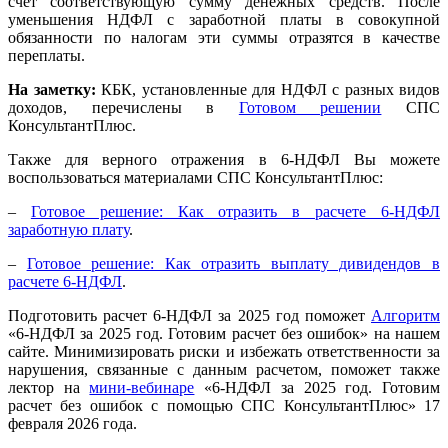
счет соответствующую сумму денежных средств. После
уменьшения НДФЛ с заработной платы в совокупной
обязанности по налогам эти суммы отразятся в качестве
переплаты.
На заметку:
КБК, установленные для НДФЛ с разных видов
доходов, перечислены в
Готовом решении
СПС
КонсультантПлюс.
Также для верного отражения в 6-НДФЛ Вы можете
воспользоваться материалами СПС КонсультантПлюс:
–
Готовое решение: Как отразить в расчете 6-НДФЛ
заработную плату
.
–
Готовое решение: Как отразить выплату дивидендов в
расчете 6-НДФЛ
.
Подготовить расчет 6-НДФЛ за 2025 год поможет
Алгоритм
«6-НДФЛ за 2025 год. Готовим расчет без ошибок» на нашем
сайте. Минимизировать риски и избежать ответственности за
нарушения, связанные с данным расчетом, поможет также
лектор на
мини-вебинаре
«6-НДФЛ за 2025 год. Готовим
расчет без ошибок с помощью СПС КонсультантПлюс» 17
февраля 2026 года.